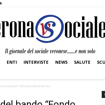
6
ENTI
INTERVISTE
NEWS
SALUTE
SC
Verona
a Gianesini” all’Università di Verona
 del bando “Fondo
Sociale