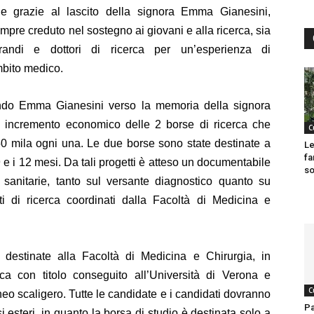
le grazie al lascito della signora Emma Gianesini,
mpre creduto nel sostegno ai giovani e alla ricerca, sia
torandi e dottori di ricerca per un’esperienza di
ambito medico.
Fondo Emma Gianesini verso la memoria della signora
n incremento economico delle 2 borse di ricerca che
C
50 mila ogni una. Le due borse sono state destinate a
Le
fa
9 e i 12 mesi. Da tali progetti è atteso un documentabile
so
i sanitarie, tanto sul versante diagnostico quanto su
tti di ricerca coordinati dalla Facoltà di Medicina e
destinate alla Facoltà di Medicina e Chirurgia, in
erca con titolo conseguito all’Università di Verona e
C
eneo scaligero. Tutte le candidate e i candidati dovranno
Pa
 esteri, in quanto la borsa di studio è destinata solo a