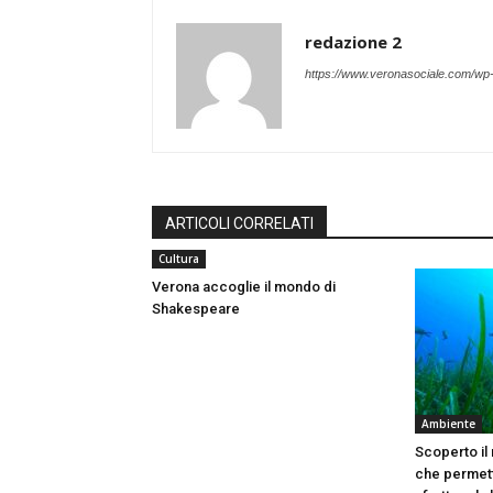
redazione 2
https://www.veronasociale.com/wp
ARTICOLI CORRELATI
Cultura
Verona accoglie il mondo di
Shakespeare
Ambiente
Scoperto il
che permett