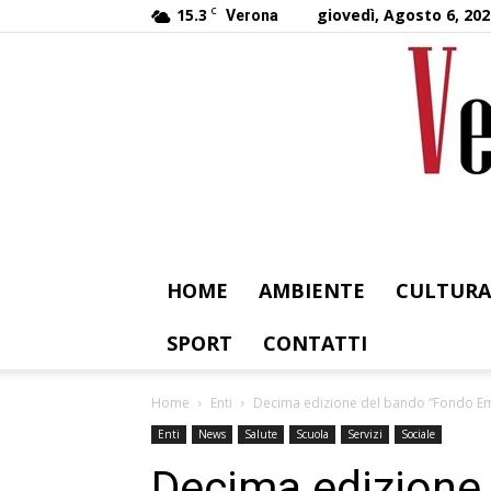
15.3
C
giovedì, Agosto 6, 202
Verona
HOME
AMBIENTE
CULTURA
SPORT
CONTATTI
Home
Enti
Decima edizione del bando “Fondo Emm
Enti
News
Salute
Scuola
Servizi
Sociale
Decima edizione