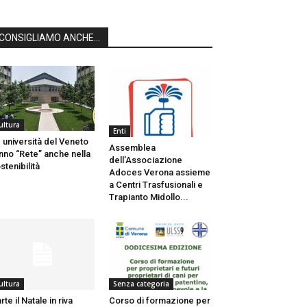
CONSIGLIAMO ANCHE...
ultura
Enti
 università del Veneto
Assemblea
nno “Rete” anche nella
dell’Associazione
stenibilità
Adoces Verona assieme
a Centri Trasfusionali e
Trapianto Midollo...
ultura
Senza categoria
rte il Natale in riva
Corso di formazione per