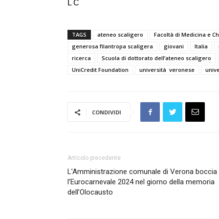
L C
TAGS
ateneo scaligero
Facoltà di Medicina e Ch
generosa fìlantropa scaligera
giovani
Italia
ricerca
Scuola di dottorato dell’ateneo scaligero
UniCredit Foundation
università veronese
unive
CONDIVIDI
Articolo precedente
L’Amministrazione comunale di Verona boccia
l’Eurocarnevale 2024 nel giorno della memoria
dell’Olocausto