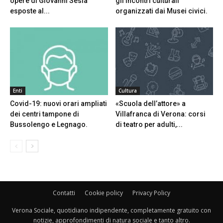
opere di Giovanni Sesia
gli incontri culturali
esposte al...
organizzati dai Musei civici.
Enti
Cultura
Covid-19: nuovi orari ampliati
«Scuola dell’attore» a
dei centri tampone di
Villafranca di Verona: corsi
Bussolengo e Legnago.
di teatro per adulti,...
Contatti
Cookie policy
Privacy Policy
Verona Sociale, quotidiano indipendente, completamente gratuito con
notizie, approfondimenti di natura sociale e tanto altro.