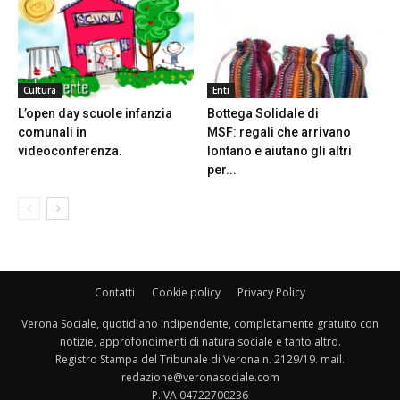
Cultura
Enti
L’open day scuole infanzia
Bottega Solidale di
comunali in
MSF: regali che arrivano
videoconferenza.
lontano e aiutano gli altri
per...
Contatti
Cookie policy
Privacy Policy
Verona Sociale, quotidiano indipendente, completamente gratuito con
notizie, approfondimenti di natura sociale e tanto altro.
Registro Stampa del Tribunale di Verona n. 2129/19. mail.
redazione@veronasociale.com
P.IVA 04722700236