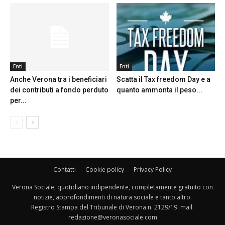
Enti
Enti
Anche Verona tra i beneficiari
Scatta il Tax freedom Day e a
dei contributi a fondo perduto
quanto ammonta il peso...
per...
Contatti
Cookie policy
Privacy Policy
Verona Sociale, quotidiano indipendente, completamente gratuito con
notizie, approfondimenti di natura sociale e tanto altro.
Registro Stampa del Tribunale di Verona n. 2129/19. mail.
redazione@veronasociale.com