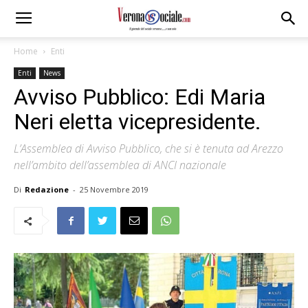
Home
Enti
Enti
News
Avviso Pubblico: Edi Maria
Neri eletta vicepresidente.
L’Assemblea di Avviso Pubblico, che si è tenuta ad Arezzo
nell’ambito dell’assemblea di ANCI nazionale
Di
Redazione
-
25 Novembre 2019