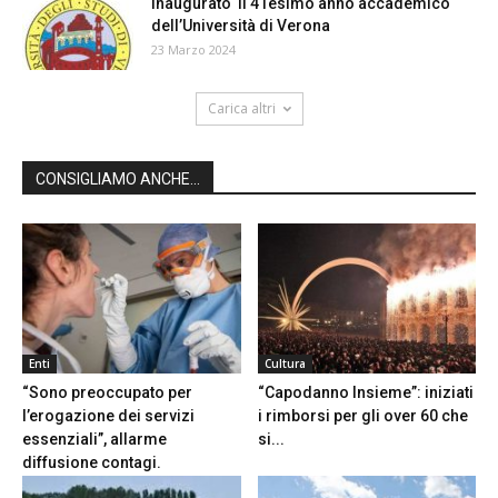
Inaugurato il 41esimo anno accademico
dell’Università di Verona
23 Marzo 2024
Carica altri
CONSIGLIAMO ANCHE...
Enti
Cultura
“Sono preoccupato per
“Capodanno Insieme”: iniziati
l’erogazione dei servizi
i rimborsi per gli over 60 che
essenziali”, allarme
si...
diffusione contagi.