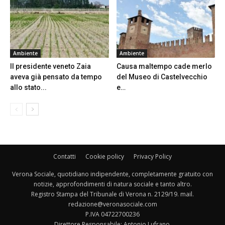
Ambiente
Ambiente
Il presidente veneto Zaia
Causa maltempo cade merlo
aveva già pensato da tempo
del Museo di Castelvecchio
allo stato...
e…
Contatti
Cookie policy
Privacy Policy
Verona Sociale, quotidiano indipendente, completamente gratuito con
notizie, approfondimenti di natura sociale e tanto altro.
Registro Stampa del Tribunale di Verona n. 2129/19. mail.
redazione@veronasociale.com
P.IVA 04722700236
Direttore Responsabile: Antonio Lufrano.