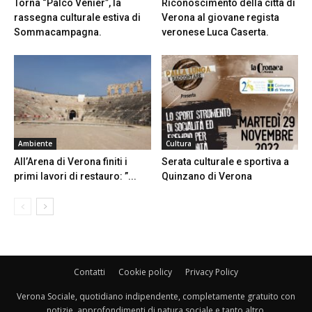
Torna “Palco Venier”, la
Riconoscimento della città di
rassegna culturale estiva di
Verona al giovane regista
Sommacampagna.
veronese Luca Caserta.
Ambiente
Cultura
All’Arena di Verona finiti i
Serata culturale e sportiva a
primi lavori di restauro: ”...
Quinzano di Verona
Contatti
Cookie policy
Privacy Policy
Verona Sociale, quotidiano indipendente, completamente gratuito con
notizie, approfondimenti di natura sociale e tanto altro.