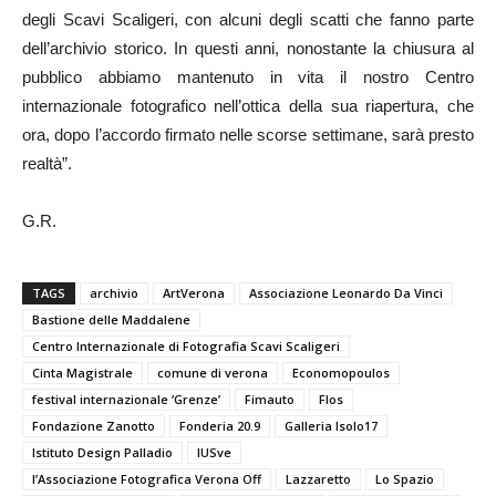
degli Scavi Scaligeri, con alcuni degli scatti che fanno parte
dell’archivio storico. In questi anni, nonostante la chiusura al
pubblico abbiamo mantenuto in vita il nostro Centro
internazionale fotografico nell’ottica della sua riapertura, che
ora, dopo l’accordo firmato nelle scorse settimane, sarà presto
realtà”.
G.R.
TAGS
archivio
ArtVerona
Associazione Leonardo Da Vinci
Bastione delle Maddalene
Centro Internazionale di Fotografia Scavi Scaligeri
Cinta Magistrale
comune di verona
Economopoulos
festival internazionale ‘Grenze’
Fimauto
Flos
Fondazione Zanotto
Fonderia 20.9
Galleria Isolo17
Istituto Design Palladio
IUSve
l’Associazione Fotografica Verona Off
Lazzaretto
Lo Spazio