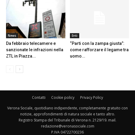
News
Enti
Da febbraio telecamere e
“Parti con la zampa giusta”:
sanzionate le infrazioni nella
come rafforzare il legame tra
ZTL in Piazza...
uomo...
Contatti
Cookie policy
Privacy Policy
Verona Sociale, quotidiano indipendente, completamente gratuito con
notizie, approfondimenti di natura sociale e tanto altro.
Registro Stampa del Tribunale di Verona n. 2129/19. mail.
redazione@veronasociale.com
P.IVA 04722700236