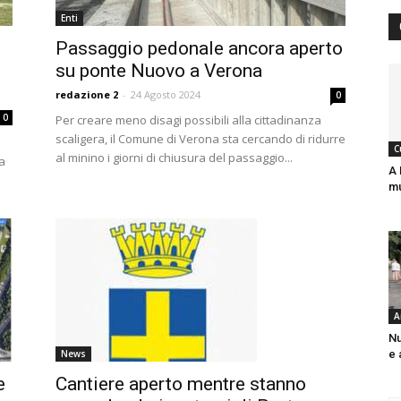
Enti
Passaggio pedonale ancora aperto
su ponte Nuovo a Verona
redazione 2
-
24 Agosto 2024
0
0
Per creare meno disagi possibili alla cittadinanza
scaligera, il Comune di Verona sta cercando di ridurre
C
al minino i giorni di chiusura del passaggio...
ta
A 
mu
A
Nu
News
e 
e
Cantiere aperto mentre stanno