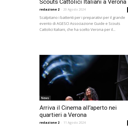
Scouts Cattolici Italiani a Verona
redazione 2
-
20 Agosto 2024
Scalpitano i battenti per i preparativi per il grande
evento di AGESCI Associazione Guide e Scouts
Cattolici Italiani, che ha scelto Verona per il...
News
Arriva il Cinema all’aperto nei
quartieri a Verona
redazione 2
-
11 Agosto 2024