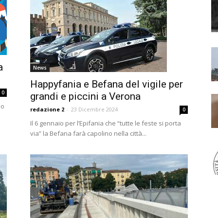
a
News
Happyfania e Befana del vigile per
0
grandi e piccini a Verona
no
redazione 2
-
23 Dicembre 2024
0
Il 6 gennaio per l’Epifania che “tutte le feste si porta
via” la Befana farà capolino nella città...