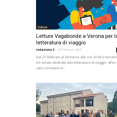
Cultura
Letture Vagabonde a Verona per l
letteratura di viaggio
redazione 2
-
24 Febbraio 2025
Dal 27 febbraio al 28 marzo alle ore 20.30 si terran
tre serate dedicate alla letteratura di viaggio, all’ex
sala Consiliare in...