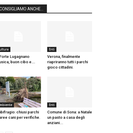
CONSIGLIAMO ANCHE...
ultura
Enti
Forte Lugagnano
Verona, finalmente
sica, buon cibo e….
riapriranno tutti i parchi
gioco cittadini.
mbiente
Enti
bifragio: chiusi parchi
Comune di Sona: a Natale
aree cani per verifiche.
un pasto a casa degli
anziani...