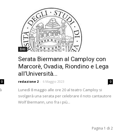
Enti
Serata Biermann al Camploy con
Marcorè, Ovadia, Riondino e Lega
all’Università...
redazione 2
-
6 Maggio 2023
0
0
à
Lunedì 8 maggio alle ore 20 al teatro Camploy si
svolgerà una serata per celebrare il noto cantautore
Wolf Biermann, uno fra i più...
Pagina 1 di 2