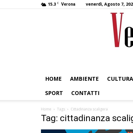
15.3
C
venerdì, Agosto 7, 20
Verona
HOME
AMBIENTE
CULTURA
SPORT
CONTATTI
Home
Tags
Cittadinanza scaligera
Tag: cittadinanza scali