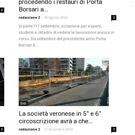
procedendo i restauri di Porta
Borsari a...
0
redazione 2
-
18 Agosto 2024
0
Si parte l’11 settembre, occasione per esperti,
studenti e cittadini di vedere le lavorazioni ancora in
corso. Da settembre del precedente anno Porta
Borsari è...
Enti
La società veronese in 5° e 6°
circoscrizione avrà a che...
redazione 2
-
11 Dicembre 2023
0
0