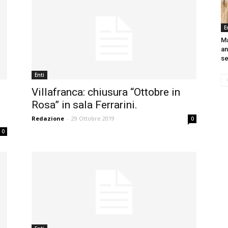
E
Ma
an
se
Enti
Villafranca: chiusura “Ottobre in
Rosa” in sala Ferrarini.
Redazione
-
29 Ottobre 2019
0
0