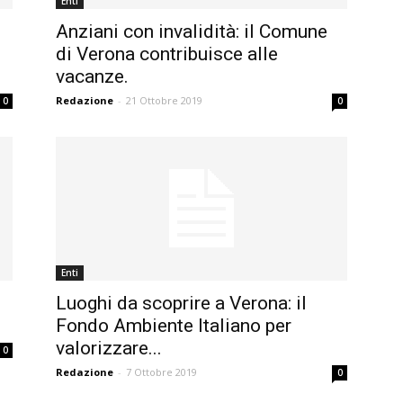
Enti
Anziani con invalidità: il Comune
di Verona contribuisce alle
vacanze.
Redazione
-
21 Ottobre 2019
0
0
Enti
Luoghi da scoprire a Verona: il
Fondo Ambiente Italiano per
valorizzare...
0
Redazione
-
7 Ottobre 2019
0