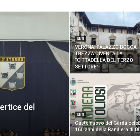
ENTI
VERONA: PALAZZO BOCCA
TREZZA DIVENTA LA
“CITTADELLA DEL TERZO
SETTORE”
ertice del
ENTI
Castelnuovo del Garda celeb
160 anni della Bandiera di Ol