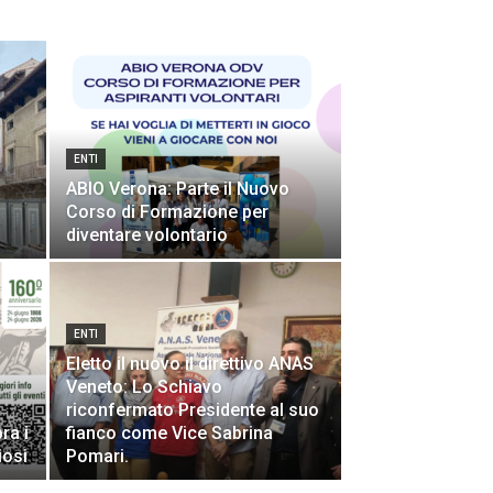
ENTI
ABIO Verona: Parte il Nuovo
Corso di Formazione per
diventare volontario
ENTI
Eletto il nuovo il direttivo ANAS
Veneto: Lo Schiavo
riconfermato Presidente al suo
ra i
fianco come Vice Sabrina
iosi
Pomari.