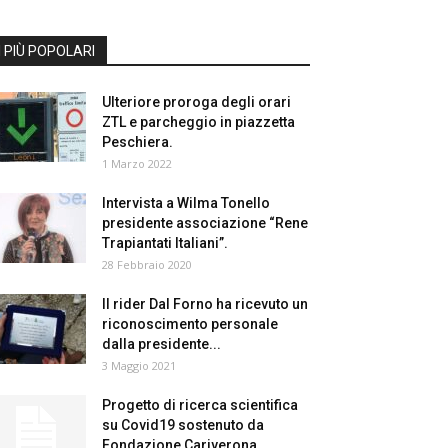
I PIÙ POPOLARI
Ulteriore proroga degli orari
ZTL e parcheggio in piazzetta
Peschiera.
1 Marzo 2022
Intervista a Wilma Tonello
presidente associazione “Rene
Trapiantati Italiani”.
28 Febbraio 2020
Il rider Dal Forno ha ricevuto un
riconoscimento personale
dalla presidente...
3 Maggio 2021
Progetto di ricerca scientifica
su Covid19 sostenuto da
Fondazione Cariverona,