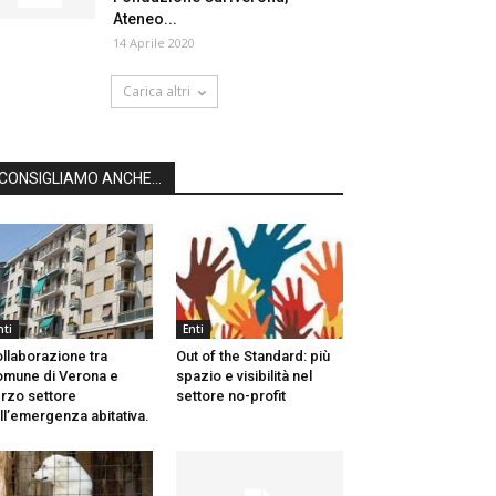
Ateneo...
14 Aprile 2020
Carica altri
CONSIGLIAMO ANCHE...
nti
Enti
llaborazione tra
Out of the Standard: più
mune di Verona e
spazio e visibilità nel
rzo settore
settore no-profit
ll’emergenza abitativa.