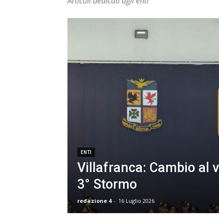
Articoli dedicati agli enti
ENTI
Villafranca: Cambio al v
3° Stormo
redazione 4
-
16 Luglio 2026