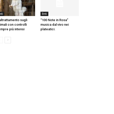
nti
Enti
ltrattamento sugli
“100 Note in Rosa”
imali con controlli
musica dal vivo nei
mpre più intensi
plateatici.