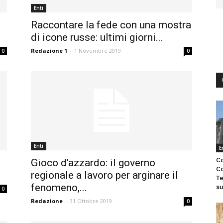
Enti
Raccontare la fede con una mostra
di icone russe: ultimi giorni...
Redazione 1
-
1 Novembre 2019
0
0
Enti
E
Co
Gioco d’azzardo: il governo
Co
regionale a lavoro per arginare il
Te
fenomeno,...
su
0
Redazione
-
31 Ottobre 2019
0