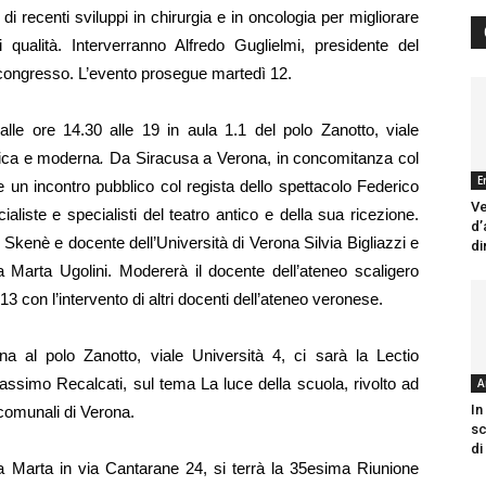
 di recenti sviluppi in chirurgia e in oncologia per migliorare
 qualità. Interverranno Alfredo Guglielmi, presidente del
 congresso. L’evento prosegue martedì 12.
d
alle ore 14.30 alle 19 in aula 1.1 del polo Zanotto, viale
ica e moderna
.
Da Siracusa a Verona
, in concomitanza col
E
un incontro pubblico col regista dello spettacolo Federico
Ve
ialiste e specialisti del teatro antico e della sua ricezione.
d’
ca Skenè e docente dell’Università di Verona Silvia Bigliazzi e
di
 Marta Ugolini. Modererà il docente dell’ateneo scaligero
 con l’intervento di altri docenti dell’ateneo veronese.
na al polo Zanotto, viale Università 4, ci sarà la
Lectio
assimo Recalcati, sul tema La luce della scuola, rivolto ad
A
In
 comunali di Verona.
sc
di
ta Marta in via Cantarane 24, si terrà la
35esima Riunione