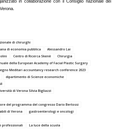
nizzato in collaborazione con il Consiglio nazionale dei
i Verona.
ionale di chirurghi
liana di economia pubblica
Alessandro Lai
olini
Centro di Ricerca Skenè
Chirurgia
uale della European Academy of Facial Plastic Surgery
egno Meditari accountancy research conference 2023
dipartimento di Scienze economiche
ll
versità di Verona Silvia Bigliazzi
ettore del programma del congresso Dario Bertossi
abili di Verona
gastroenterologi e oncologi
e professionali
La luce della scuola