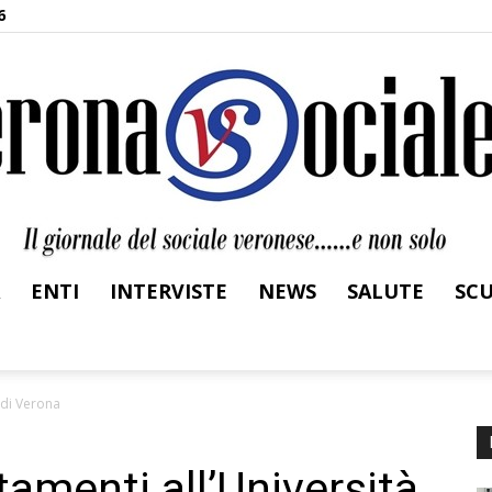
6
ENTI
INTERVISTE
NEWS
SALUTE
SC
Verona
 di Verona
amenti all’Università
Sociale