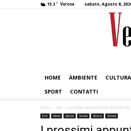
15.3
C
sabato, Agosto 8, 202
Verona
HOME
AMBIENTE
CULTURA
SPORT
CONTATTI
Home
Enti
I prossimi appuntamenti all’Università
Enti
News
Salute
Scuola
Servizi
Sociale
I prossimi appunt