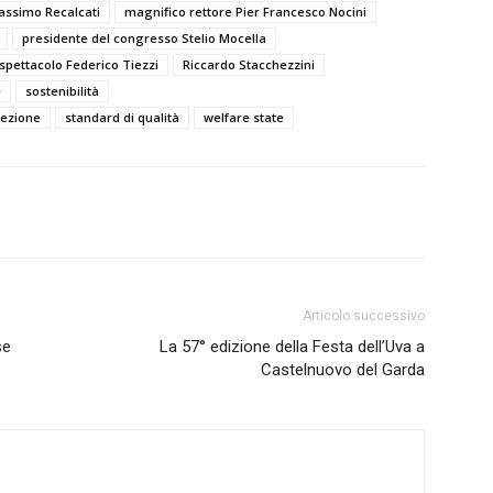
Massimo Recalcati
magnifico rettore Pier Francesco Nocini
presidente del congresso Stelio Mocella
 spettacolo Federico Tiezzi
Riccardo Stacchezzini
e
sostenibilità
icezione
standard di qualità
welfare state
Articolo successivo
se
La 57° edizione della Festa dell’Uva a
Castelnuovo del Garda