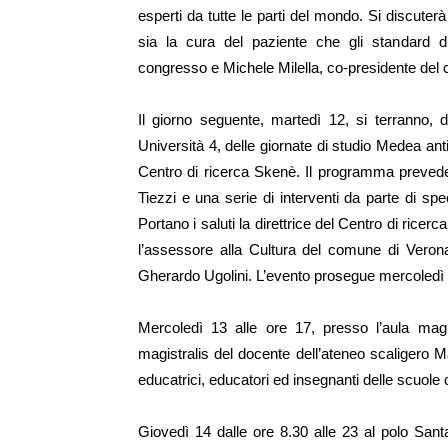
esperti da tutte le parti del mondo. Si discuterà
sia la cura del paziente che gli standard di
congresso e Michele Milella, co-presidente del
Il giorno seguente, martedì 12, si terranno, 
Università 4, delle giornate di studio
Medea ant
Centro di ricerca Skenè. Il programma prevede 
Tiezzi e una serie di interventi da parte di spec
Portano i saluti la direttrice del Centro di ricer
l’assessore alla Cultura del comune di Verona
Gherardo Ugolini. L’evento prosegue mercoledì 13
Mercoledì 13 alle o
re 17, presso l’aula mag
magistralis
del docente dell’ateneo scaligero M
educatrici, educatori ed insegnanti delle scuole
Giovedì 14 d
alle ore 8.30 alle 23 al polo San