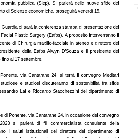
economia pubblica
(Siep). Si parlerà dell
e
nuove sfide del
ento di Scienze economiche, proseguirà venerdì 15.
n Guardia ci sarà la conferenza stampa di presentazione del
acial Plastic Surgery
(Eafps). A proposito interverranno il
ente di Chirurgia maxillo-facciale in ateneo e direttore del
residente della Eafps Alwyn D’Souza e il presidente del
fino al 17 settembre.
 Ponente, via Cantarane 24, si terrà il convegno
Meditari
studiose e studiosi discuteranno di sostenibilità fra sfide
Alessandro Lai e Riccardo Stacchezzini del dipartimento di
los di Ponente, via Cantarane 24, in occasione del convegno
 2023
si parlerà di “Il commercialista consulente della
nno i saluti istituzionali del direttore del dipartimento di