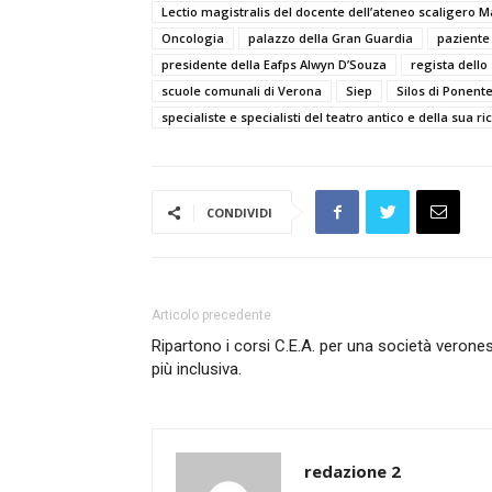
Lectio magistralis del docente dell’ateneo scaligero 
Oncologia
palazzo della Gran Guardia
paziente
presidente della Eafps Alwyn D’Souza
regista dello
scuole comunali di Verona
Siep
Silos di Ponent
specialiste e specialisti del teatro antico e della sua r
CONDIVIDI
Articolo precedente
Ripartono i corsi C.E.A. per una società verone
più inclusiva.
redazione 2