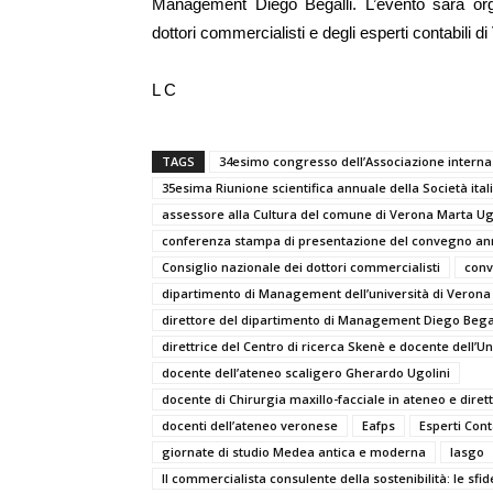
Management Diego Begalli. L’evento sarà orga
dottori commercialisti e degli esperti contabili d
L C
TAGS
34esimo congresso dell’Associazione internaz
35esima Riunione scientifica annuale della Società ita
assessore alla Cultura del comune di Verona Marta Ug
conferenza stampa di presentazione del convegno ann
Consiglio nazionale dei dottori commercialisti
conv
dipartimento di Management dell’università di Verona
direttore del dipartimento di Management Diego Bega
direttrice del Centro di ricerca Skenè e docente dell’Uni
docente dell’ateneo scaligero Gherardo Ugolini
docente di Chirurgia maxillo-facciale in ateneo e dir
docenti dell’ateneo veronese
Eafps
Esperti Cont
giornate di studio Medea antica e moderna
Iasgo
Il commercialista consulente della sostenibilità: le sfid