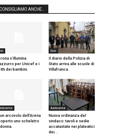
CONSIGLIAMO ANCHE...
nti
Enti
rona s’illumina
Il diario della Polizia di
azzurro per Unicef e i
Stato arriva alle scuole di
ritti dei bambini.
Villafranca.
mbiente
Ambiente
 un arcovolo dell’Arena
Nuova ordinanza del
operto uno scheletro
sindaco: tavoli e sedie
 donna.
accatastate nei plateatici
dei...