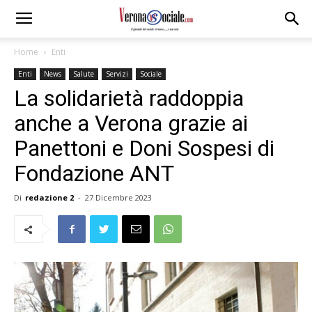
Home
Enti
Enti
News
Salute
Servizi
Sociale
La solidarietà raddoppia
anche a Verona grazie ai
Panettoni e Doni Sospesi di
Fondazione ANT
Di
redazione 2
-
27 Dicembre 2023