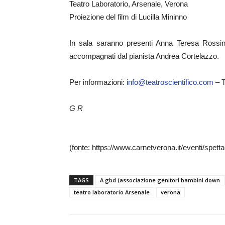
Teatro Laboratorio, Arsenale, Verona
Proiezione del film di Lucilla Mininno
In sala saranno presenti Anna Teresa Rossini
accompagnati dal pianista Andrea Cortelazzo.
Per informazioni:
info@teatroscientifico.com
– T
G R
(fonte: https://www.carnetverona.it/eventi/spetta
TAGS
A gbd (associazione genitori bambini down
teatro laboratorio Arsenale
verona