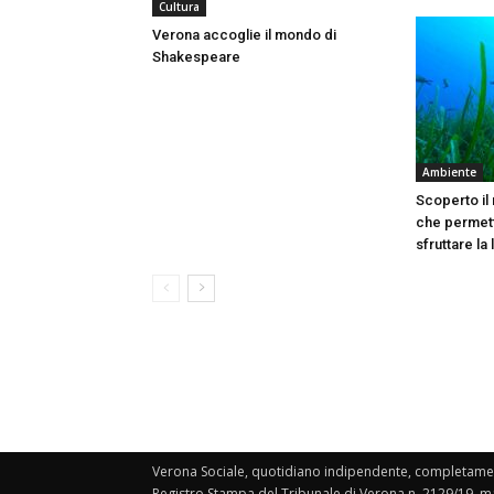
Cultura
Verona accoglie il mondo di
Shakespeare
Ambiente
Scoperto il
che permett
sfruttare la
Verona Sociale, quotidiano indipendente, completament
Registro Stampa del Tribunale di Verona n. 2129/19. ma