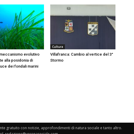
Cultura
 meccanismo evolutivo
Villafranca: Cambio al vertice del 3°
e alla posidonia di
Stormo
 luce dei fondali marini
e gratuito con notizie, approfondimenti di natura sociale e tanto altro.
il.
redazione@veronasociale.com