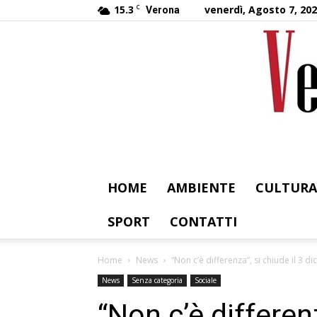
15.3
C
venerdì, Agosto 7, 20
Verona
HOME
AMBIENTE
CULTURA
SPORT
CONTATTI
Home
News
“Non c’è differenza”, si chiude il 3 d
News
Senza categoria
Sociale
“Non c’è differenz