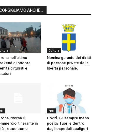
CONSIGLIAMO ANCHE...
ultura
Cultura
rona nell’ultimo
Nomina garante dei diritti
ekend di ottobre
di persone private della
emita di turisti e
libertà personale.
sitatori
nti
Enti
rona, ritorna il
Covid-19: sempre meno
mmercio itinerante in
positivi fuori e dentro
ttà… ecco come.
dagli ospedali scaligeri