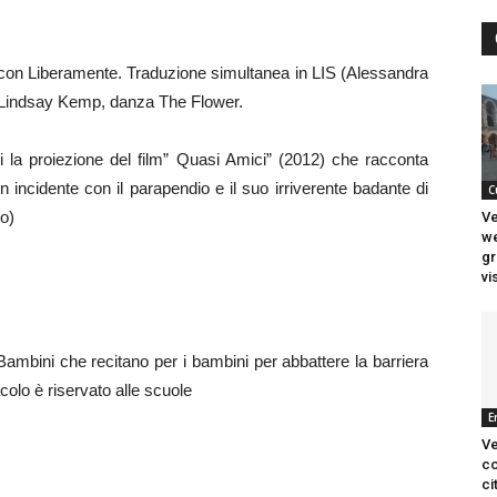
 con Liberamente. Traduzione simultanea in LIS (Alessandra
i Lindsay Kemp, danza The Flower.
la proiezione del film” Quasi Amici” (2012) che racconta
 incidente con il parapendio e il suo irriverente badante di
C
lo)
Ve
we
gr
vi
 Bambini che recitano per i bambini per abbattere la barriera
colo è riservato alle scuole
E
Ve
co
ci