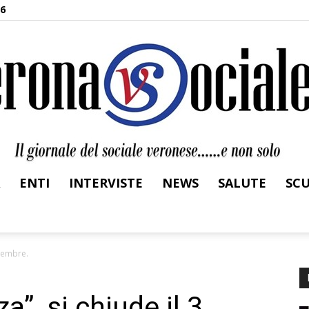
26
ENTI
INTERVISTE
NEWS
SALUTE
SC
Verona
icembre.
a”, si chiude il 3
Sociale