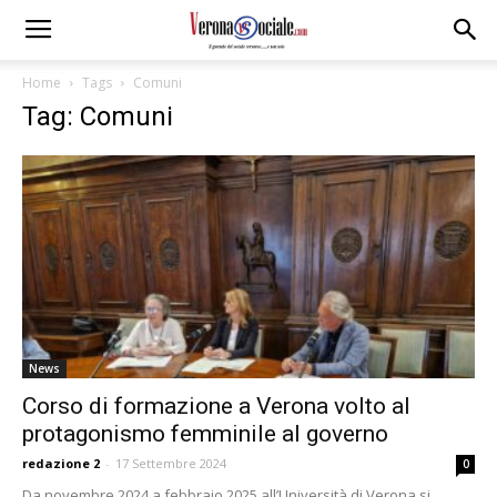
Home
Tags
Comuni
Tag: Comuni
News
Corso di formazione a Verona volto al
protagonismo femminile al governo
redazione 2
-
17 Settembre 2024
0
Da novembre 2024 a febbraio 2025 all’Università di Verona si