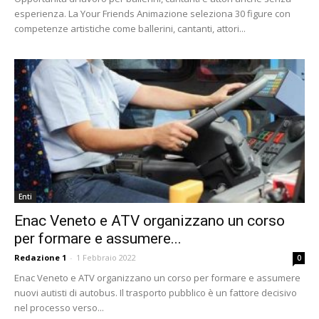
esperienza. La Your Friends Animazione seleziona 30 figure con
competenze artistiche come ballerini, cantanti, attori...
Enti
Enac Veneto e ATV organizzano un corso
per formare e assumere...
Redazione 1
-
1 Febbraio 2022
0
Enac Veneto e ATV organizzano un corso per formare e assumere
nuovi autisti di autobus. Il trasporto pubblico è un fattore decisivo
nel processo verso...