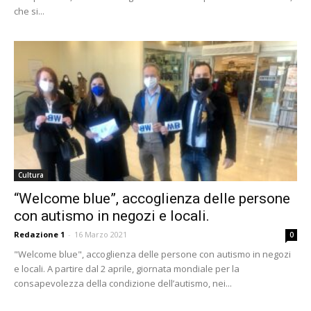
che si...
Cultura
“Welcome blue”, accoglienza delle persone
con autismo in negozi e locali.
Redazione 1
-
16 Marzo 2021
0
"Welcome blue", accoglienza delle persone con autismo in negozi
e locali. A partire dal 2 aprile, giornata mondiale per la
consapevolezza della condizione dell’autismo, nei...